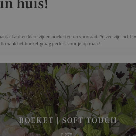
 in huis!
n aantal kant-en-klare zijden boeketten op voorraad. Prijzen zijn incl. 
Ik maak het boeket graag perfect voor je op maat!
BOEKET | SOFT TOUCH
€ 275,-