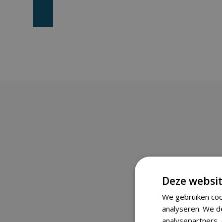
Deze websit
We gebruiken coo
analyseren. We d
analysepartners,