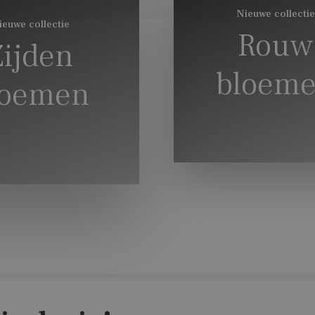
Nieuwe collectie
ieuwe collectie
Rouw
Zijden
bloem
loemen