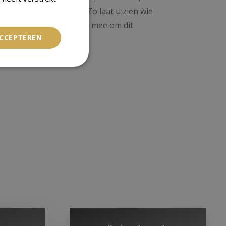
 een statement maken. Zo laat u zien wie
terior denkt graag met u mee om dit
ACCEPTEREN
m”
!