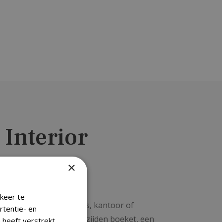
 Interior
×
keer te
 Flores Interior. Uw huis, kantoor of
rtentie- en
van wordt. Met een mooi zijden boeket, een
 heeft verstrekt