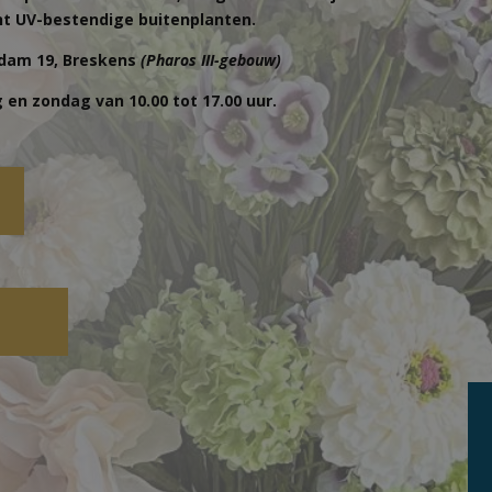
nt UV-bestendige buitenplanten.
dam 19, Breskens
(Pharos III-gebouw)
 en zondag van 10.00 tot 17.00 uur.
p