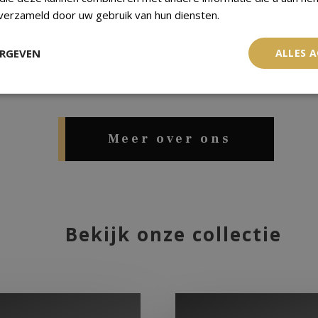
 verzameld door uw gebruik van hun diensten.
grote plant of met bijzondere woonaccessoires
u bent en geeft u kleur aan uw leven. Flores In
ERGEVEN
ALLES 
mogelijk te maken.
Ons motto is niet voor niks
“Live life in full bloo
Meer over ons
Bekijk onze collectie