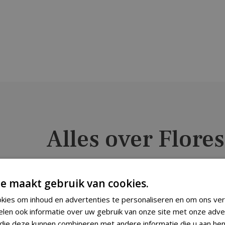
Alles over Flores
e maakt gebruik van cookies.
kies om inhoud en advertenties te personaliseren en om ons ver
Een kleurrijke woonstijl, daar houden we van bij
elen ook informatie over uw gebruik van onze site met onze adve
bedrijf weerspiegelt wie u bent en waar u blij 
 die deze kunnen combineren met andere informatie die u aan hen